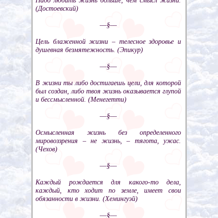
Надо любить жизнь больше, чем смысл жизни.
(Достоевский)
––§––
Цель блаженной жизни – телесное здоровье и
душевная безмятежность. (Эпикур)
––§––
В жизни ты либо достигаешь цели, для которой
был создан, либо твоя жизнь оказывается глупой
и бессмысленной. (Менегетти)
––§––
Осмысленная жизнь без определенного
мировоззрения – не жизнь, – тягота, ужас.
(Чехов)
––§––
Каждый рождается для какого-то дела,
каждый, кто ходит по земле, имеет свои
обязанности в жизни. (Хемингуэй)
––§––