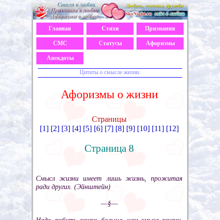
Главная
Стихи
Признания
СМС
Статусы
Афоризмы
Анекдоты
Цитаты о смысле жизни.
Афоризмы о жизни
Страницы
[1]
[2]
[3]
[4]
[5]
[6]
[7]
[8]
[9]
[10]
[11]
[12]
Страница 8
Смысл жизни имеет лишь жизнь, прожитая
ради других. (Эйнштейн)
––§––