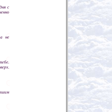
дня с
ненно
 а не
тебе.
верх.
нашим