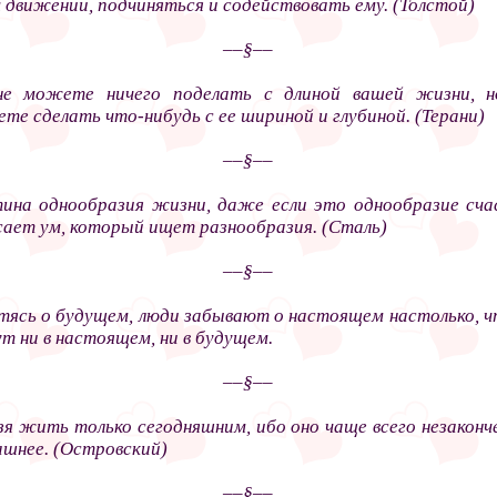
 движении, подчиняться и содействовать ему. (Толстой)
––§––
е можете ничего поделать с длиной вашей жизни, н
те сделать что-нибудь с ее шириной и глубиной. (Терани)
––§––
ина однообразия жизни, даже если это однообразие сча
ает ум, который ищет разнообразия. (Сталь)
––§––
тясь о будущем, люди забывают о настоящем настолько, ч
т ни в настоящем, ни в будущем.
––§––
зя жить только сегодняшним, ибо оно чаще всего незаконч
ашнее. (Островский)
––§––