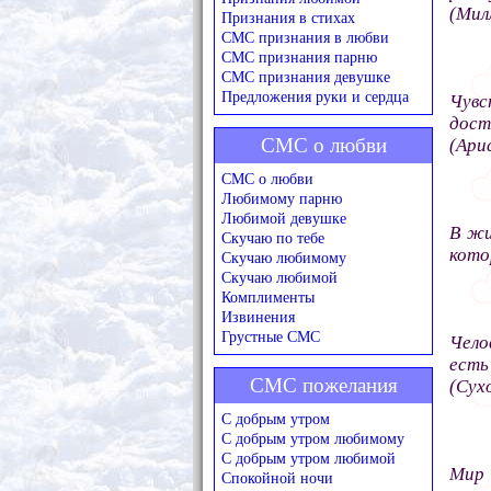
(Мил
Признания в стихах
СМС признания в любви
СМС признания парню
СМС признания девушке
Предложения руки и сердца
Чув
дост
СМС о любви
(Ари
СМС о любви
Любимому парню
Любимой девушке
В жи
Скучаю по тебе
кото
Скучаю любимому
Скучаю любимой
Комплименты
Извинения
Грустные СМС
Чело
ест
СМС пожелания
(Сух
С добрым утром
С добрым утром любимому
С добрым утром любимой
Мир 
Спокойной ночи