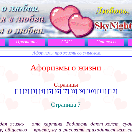
Признания
СМС
Статусы
Афоризмы про жизнь со смыслом.
Афоризмы о жизни
Страницы
[1]
[2]
[3]
[4]
[5]
[6]
[7]
[8]
[9]
[10]
[11]
[12]
Страница 7
ая жизнь – это картина. Родители дают холст, суд
у, общество – краски, ну а рисовать приходиться нам с