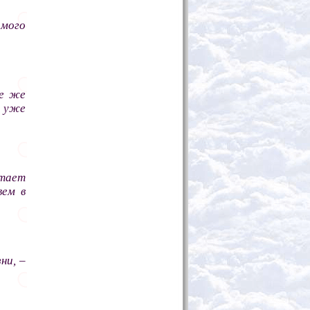
амого
ие же
ы уже
атает
вем в
ни, –