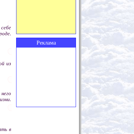
себе
роде.
Реклама
ой из
 него
зни.
ать в