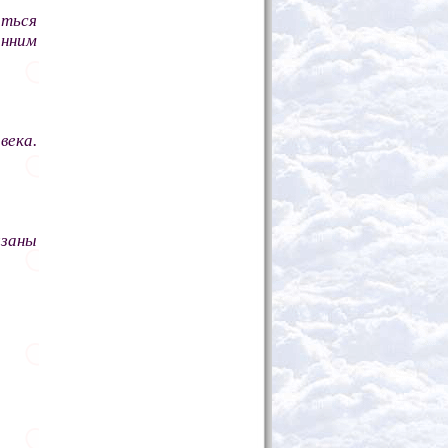
ться
нним
века.
язаны