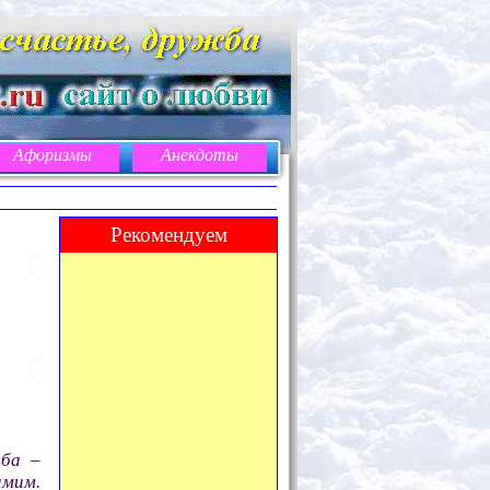
Афоризмы
Анекдоты
Рекомендуем
ьба –
амим.