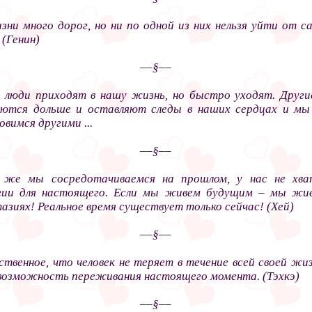
зни много дорог, но ни по одной из них нельзя уйти от с
 (Генин)
––§––
 люди приходят в нашу жизнь, но быстро уходят. Друг
ются дольше и оставляют следы в наших сердцах и м
овимся другими ...
––§––
 же мы сосредотачиваемся на прошлом, у нас не хв
гии для настоящего. Если мы живем будущим – мы жи
азиях! Реальное время существует только сейчас! (Хей)
––§––
ственное, что человек не теряет в течение всей своей жиз
возможность переживания настоящего момента. (Тэхкэ)
––§––