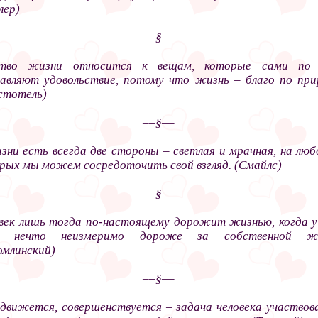
лер)
––§––
ство жизни относится к вещам, которые сами по 
авляют удовольствие, потому что жизнь – благо по при
стотель)
––§––
зни есть всегда две стороны – светлая и мрачная, на люб
рых мы можем сосредоточить свой взгляд. (Смайлс)
––§––
век лишь тогда по-настоящему дорожит жизнью, когда у
ь нечто неизмеримо дороже за собственной жи
омлинский)
––§––
движется, совершенствуется – задача человека участвов