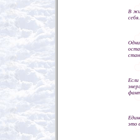
В жи
себя.
Одни
оста
стан
Если
энер
фант
Един
это 