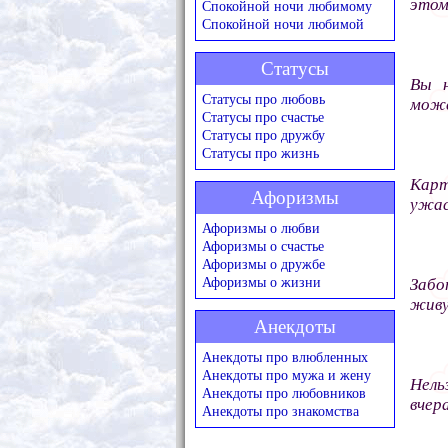
этом
Спокойной ночи любимому
Спокойной ночи любимой
Статусы
Вы н
Статусы про любовь
може
Статусы про счастье
Статусы про дружбу
Статусы про жизнь
Карт
Афоризмы
ужас
Афоризмы о любви
Афоризмы о счастье
Афоризмы о дружбе
Афоризмы о жизни
Забо
живу
Анекдоты
Анекдоты про влюбленных
Анекдоты про мужа и жену
Нель
Анекдоты про любовников
вчер
Анекдоты про знакомства