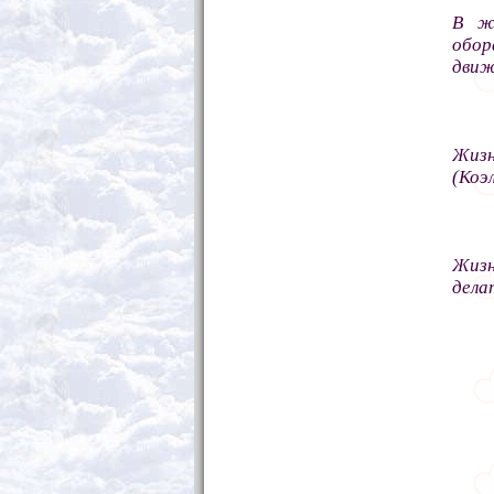
В жи
обо
движ
Жизн
(Коэ
Жизн
дела