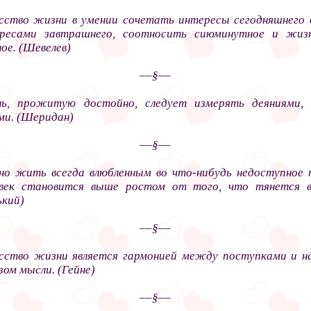
сство жизни в умении сочетать интересы сегодняшнего 
ресами завтрашнего, соотносить сиюминутное и жиз
ое. (Шевелев)
––§––
ь, прожитую достойно, следует измерять деяниями,
ми. (Шеридан)
––§––
о жить всегда влюбленным во что-нибудь недоступное 
век становится выше ростом от того, что тянется в
ький)
––§––
сство жизни является гармонией между поступками и 
зом мысли. (Гейне)
––§––