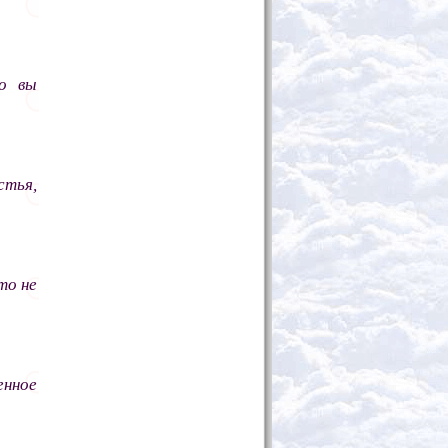
о вы
стья,
то не
енное