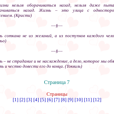
зни нельзя оборачиваться назад, нельзя даже пыта
рачиваться назад. Жизнь – это улица с односторо
ением. (Кристи)
––§––
ь соткана не из желаний, а из поступков каждого чело
льо)
––§––
ь – не страдание и не наслаждение, а дело, которое мы об
ть и честно довести его до конца. (Токвиль)
Страница 7
Страницы
[1]
[2]
[3]
[4]
[5]
[6]
[7]
[8]
[9]
[10]
[11]
[12]