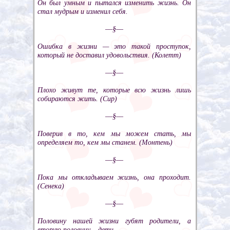
Он был умным и пытался изменить жизнь. Он
стал мудрым и изменил себя.
––§––
Ошибка в жизни — это такой проступок,
который не доставил удовольствия. (Колетт)
––§––
Плохо живут те, которые всю жизнь лишь
собираются жить. (Сир)
––§––
Поверив в то, кем мы можем стать, мы
определяем то, кем мы станем. (Монтень)
––§––
Пока мы откладываем жизнь, она проходит.
(Сенека)
––§––
Половину нашей жизни губят родители, а
вторую половину – дети.