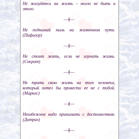
Не жалуйтесь на жизнь – могло не быть и
этого.
––§––
Не поднимай пыль на жизненном пути.
(Пифагор)
––§––
Не стоит жить, если не изучать жизнь.
(Сократ)
––§––
Не трать свою жизнь на того человека,
который хотел бы провести ее не с тобой.
(Маркес)
––§––
Неизбежное надо принимать с достоинством.
(Дитрих)
––§––