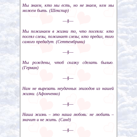
Мы знаем, кто мы есть, но не знаем, кем мы
можем быть. (Шекспир)
––§––
Мы пожинаем в жизни то, что посеяли: кто
посеял слезы, пожинает слезы; кто предал, того
самого предадут. (Сеттембрини)
––§––
Мы рождены, чтоб сказку сделать былью.
(Герман)
––§––
Нам не вырезать неудачных эпизодов из нашей
жизни. (Афонченко)
––§––
Наша жизнь – это наша любовь: не любить –
значит и не жить. (Санд)
––§––