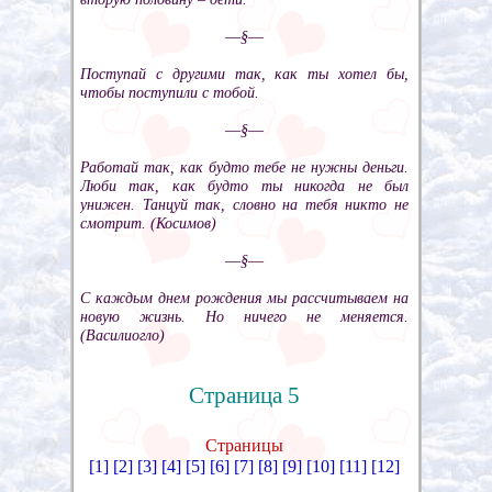
––§––
Поступай с другими так, как ты хотел бы,
чтобы поступили с тобой.
––§––
Работай так, как будто тебе не нужны деньги.
Люби так, как будто ты никогда не был
унижен. Танцуй так, словно на тебя никто не
смотрит. (Косимов)
––§––
С каждым днем рождения мы рассчитываем на
новую жизнь. Но ничего не меняется.
(Василиогло)
Страница 5
Страницы
[1]
[2]
[3]
[4]
[5]
[6]
[7]
[8]
[9]
[10]
[11]
[12]