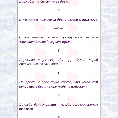
Враг обычно делается из друга.
––§––
В несчастье познается друг и изобличается враг.
––§––
Самое возмутительное преступление — это
злоупотребление доверием друга.
––§––
Дружите с умным, ибо друг дурак порой
опаснее, чем умный враг.
––§––
Не бросай в беде друга своего, ибо когда сам
попадешь в беду, никто тебе не поможет.
––§––
Дружба двух женщин – всегда заговор против
третьей.
––§––