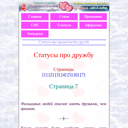
Главная
Стихи
Признания
СМС
Статусы
Афоризмы
Анекдоты
Статусы про предательство друзей.
Статусы про дружбу
Страницы
[1]
[2]
[3]
[4]
[5]
[6]
[7]
Страница 7
Фальшивых людей опаснее иметь друзьями, чем
врагами.
––§––