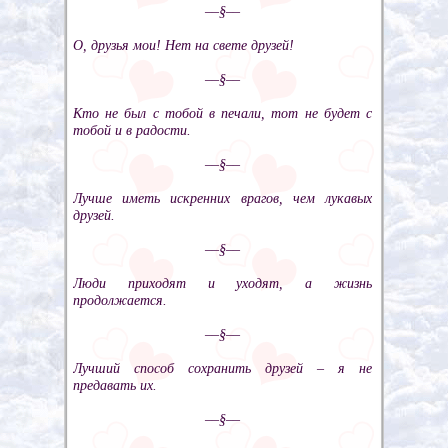
––§––
О, друзья мои! Нет на свете друзей!
––§––
Кто не был с тобой в печали, тот не будет с
тобой и в радости.
––§––
Лучше иметь искренних врагов, чем лукавых
друзей.
––§––
Люди приходят и уходят, а жизнь
продолжается.
––§––
Лучший способ сохранить друзей – я не
предавать их.
––§––