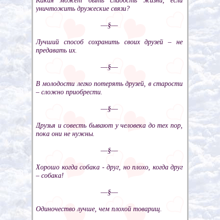
Какая может быть сладость жизни, если
уничтожить дружеские связи?
––§––
Лучший способ сохранить своих друзей – не
предавать их.
––§––
В молодости легко потерять друзей, в старости
– сложно приобрести.
––§––
Друзья и совесть бывают у человека до тех пор,
пока они не нужны.
––§––
Хорошо когда собака - друг, но плохо, когда друг
– собака!
––§––
Одиночество лучше, чем плохой товарищ.