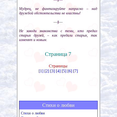
Мудрец, не фантазируйте напрасно – над
дружбой обстоятельства не властны!
––§––
Не заводи знакомства с теми, кто предал
старых друзей, – как предали старых, так
изменят и новым.
Страница 7
Страницы
[1]
[2]
[3]
[4]
[5]
[6]
[7]
Стихи о любви
Стихи о любви