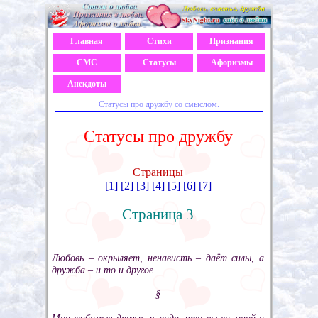
Главная
Стихи
Признания
СМС
Статусы
Афоризмы
Анекдоты
Статусы про дружбу со смыслом.
Статусы про дружбу
Страницы
[1]
[2]
[3]
[4]
[5]
[6]
[7]
Страница 3
Любовь – окрыляет, ненависть – даёт силы, а
дружба – и то и другое.
––§––