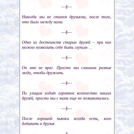
––§––
Никогда мы не станем друзьями, после того,
что было между нами.
––§––
Одно из достоинств старых друзей – при них
можно позволить себе быть глупым ...
––§––
Он мне не враг. Просто мы слишком разные
люди, чтобы дружить.
––§––
По улицам ходит огромное количество наших
друзей, просто мы с ними еще не познакомились.
––§––
После хорошей пьянки всегда есть, кого
добавить в друзья.
––§––