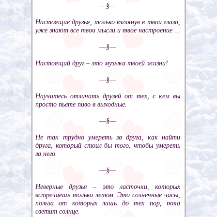
––§––
Настоящие друзья, только взглянув в твои глаза,
уже знают все твои мысли и твое настроение ...
––§––
Настоящий друг – это музыка твоей жизни!
––§––
Научитесь отличать друзей от тех, с кем вы
просто пьете пиво в выходные.
––§––
Не так трудно умереть за друга, как найти
друга, который стоил бы того, чтобы умереть
за него.
––§––
Неверные друзья – это ласточки, которых
встречаешь только летом. Это солнечные часы,
польза от которых лишь до тех пор, пока
светит солнце.