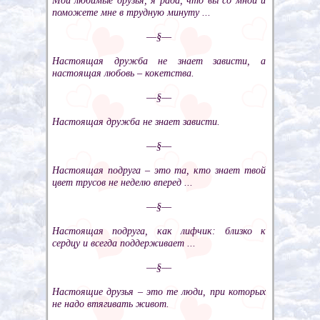
Мои любимые друзья, я рада, что вы со мной и
поможете мне в трудную минуту ...
––§––
Настоящая дружба не знает зависти, а
настоящая любовь – кокетства.
––§––
Настоящая дружба не знает зависти.
––§––
Настоящая подруга – это та, кто знает твой
цвет трусов не неделю вперед ...
––§––
Настоящая подруга, как лифчик: близко к
сердцу и всегда поддерживает ...
––§––
Настоящие друзья – это те люди, при которых
не надо втягивать живот.