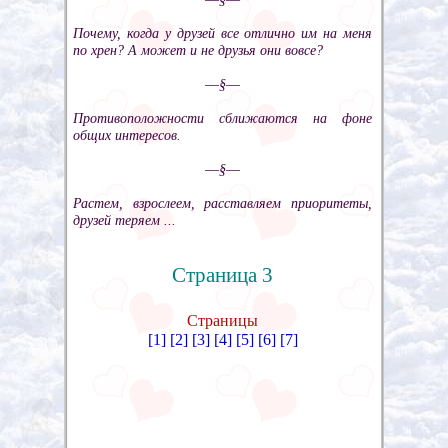
Почему, когда у друзей все отлично им на меня
по хрен? А может и не друзья они вовсе?
––§––
Противоположности сближаются на фоне
общих интересов.
––§––
Растем, взрослеем, расставляем приоритеты,
друзей теряем ...
Страница 3
Страницы
[1]
[2]
[3]
[4]
[5]
[6]
[7]