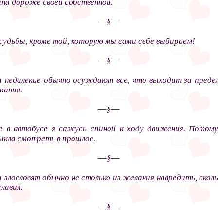
ина дороже своей собственной.
––§––
судьбы, кроме той, которую мы сами себе выбираем!
––§––
 недалекие обычно осуждают все, что выходит за преде
мания.
––§––
 в автобусе я сажусь спиной к ходу движения. Потом
ыкла смотреть в прошлое.
––§––
 злословят обычно не столько из желания навредить, сколь
лавия.
––§––