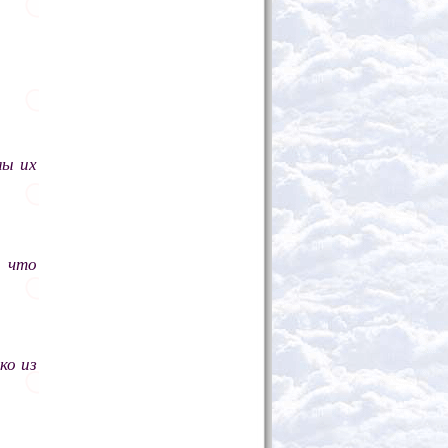
лы их
у что
ко из