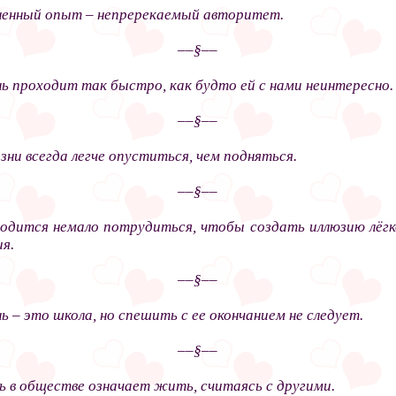
енный опыт – непререкаемый авторитет.
––§––
ь проходит так быстро, как будто ей с нами неинтересно.
––§––
зни всегда легче опуститься, чем подняться.
––§––
одится немало потрудиться, чтобы создать иллюзию лёг
я.
––§––
ь – это школа, но спешить с ее окончанием не следует.
––§––
 в обществе означает жить, считаясь с другими.