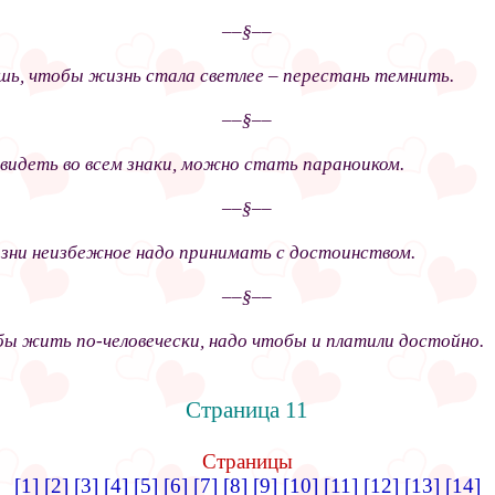
––§––
шь, чтобы жизнь стала светлее – перестань темнить.
––§––
 видеть во всем знаки, можно стать параноиком.
––§––
зни неизбежное надо принимать с достоинством.
––§––
ы жить по-человечески, надо чтобы и платили достойно.
Страница 11
Страницы
[1]
[2]
[3]
[4]
[5]
[6]
[7]
[8]
[9]
[10]
[11]
[12]
[13]
[14]