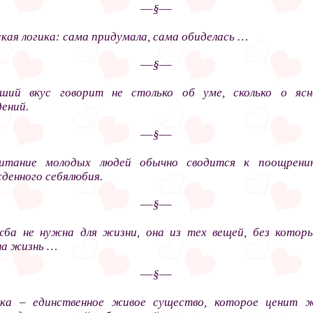
––§––
кая логика: сама придумала, сама обиделась …
––§––
ший вкус говорит не столько об уме, сколько о яс
ений.
––§––
питание молодых людей обычно сводится к поощрени
денного себялюбия.
––§––
ба не нужна для жизни, она из тех вещей, без котор
а жизнь …
––§––
ка – единственное живое существо, которое ценит 