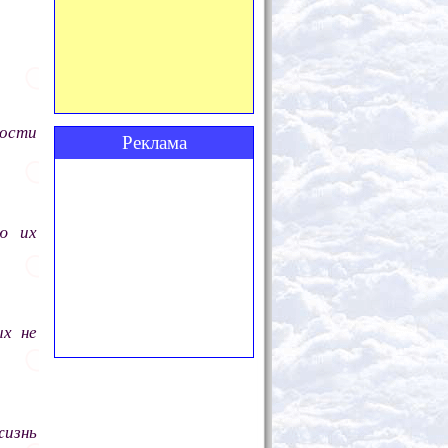
ности
Реклама
ю их
ых не
жизнь