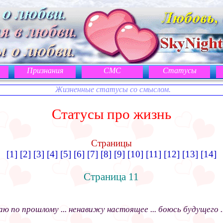
Признания
СМС
Статусы
Жизненные статусы со смыслом.
Статусы про жизнь
Страницы
[1]
[2]
[3]
[4]
[5]
[6]
[7]
[8]
[9]
[10]
[11]
[12]
[13]
[14]
Страница 11
аю по прошлому ... ненавижу настоящее ... боюсь будущего ..