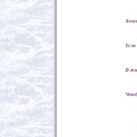
Хоче
Если
В жи
Чтоб