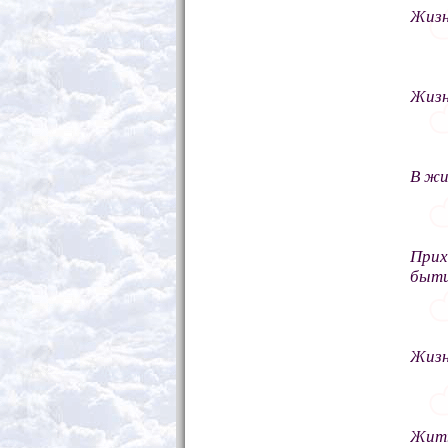
Жизн
Жизн
В жи
Прих
быти
Жизн
Жить