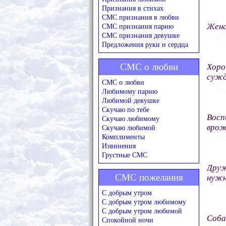
Признания в стихах
СМС признания в любви
Женс
СМС признания парню
СМС признания девушке
Предложения руки и сердца
СМС о любви
Хоро
сужд
СМС о любви
Любимому парню
Любимой девушке
Скучаю по тебе
Вос
Скучаю любимому
врож
Скучаю любимой
Комплименты
Извинения
Грустные СМС
Друж
СМС пожелания
нужн
С добрым утром
С добрым утром любимому
С добрым утром любимой
Соба
Спокойной ночи