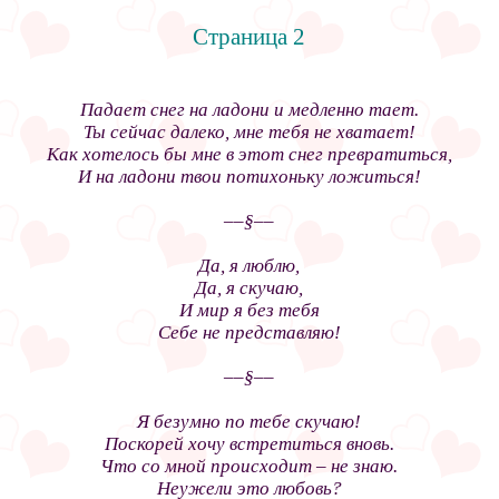
Страница 2
Падает снег на ладони и медленно тает.
Ты сейчас далеко, мне тебя не хватает!
Как хотелось бы мне в этот снег превратиться,
И на ладони твои потихоньку ложиться!
––§––
Да, я люблю,
Да, я скучаю,
И мир я без тебя
Себе не представляю!
––§––
Я безумно по тебе скучаю!
Поскорей хочу встретиться вновь.
Что со мной происходит – не знаю.
Неужели это любовь?