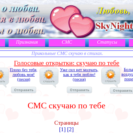
Признания
СМС
Статусы
Прикольные СМС скучаю в стихах.
Голосовые открытки: скучаю по тебе
Боль
Плохо без тебя,
Уже сил нет молчать,
возду
любовь моя!
как я тебя люблю!
поце
(песня)
(песня)
СМС скучаю по тебе
Страницы
[1]
[2]