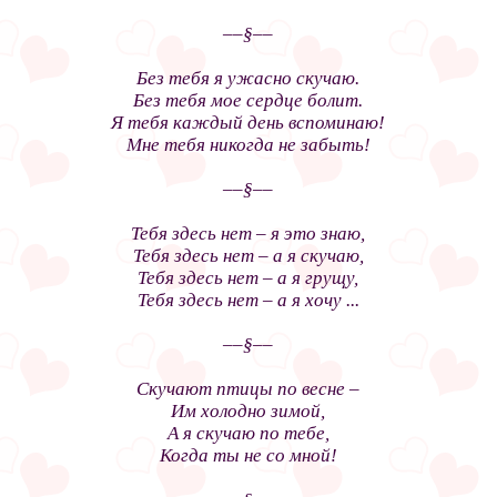
––§––
Без тебя я ужасно скучаю.
Без тебя мое сердце болит.
Я тебя каждый день вспоминаю!
Мне тебя никогда не забыть!
––§––
Тебя здесь нет – я это знаю,
Тебя здесь нет – а я скучаю,
Тебя здесь нет – а я грущу,
Тебя здесь нет – а я хочу ...
––§––
Скучают птицы по весне –
Им холодно зимой,
А я скучаю по тебе,
Когда ты не со мной!