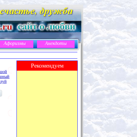
Афоризмы
Анекдоты
Рекомендуем
шой
шный
луй