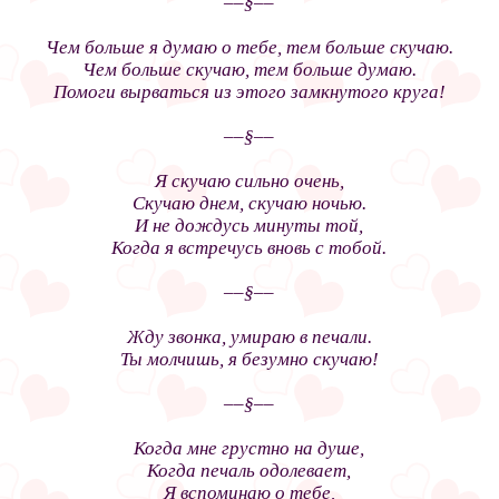
––§––
Чем больше я думаю о тебе, тем больше скучаю.
Чем больше скучаю, тем больше думаю.
Помоги вырваться из этого замкнутого круга!
––§––
Я скучаю сильно очень,
Скучаю днем, скучаю ночью.
И не дождусь минуты той,
Когда я встречусь вновь с тобой.
––§––
Жду звонка, умираю в печали.
Ты молчишь, я безумно скучаю!
––§––
Когда мне грустно на душе,
Когда печаль одолевает,
Я вспоминаю о тебе,