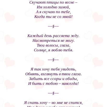
Скучают птицы по весне –
Им холодно зимой,
А я скучаю по тебе,
Когда ты не со мной!
––§––
Каждый день рассвета жду.
Насмотреться не могу.
Твои волосы, глаза,
Солнце, я люблю тебя.
––§––
Я так хочу тебя увидеть,
Обнять, взглянуть в твои глаза.
Забыть все ссоры и обиды,
И быть с тобою – навсегда!
––§––
Я спать хочу – но мне не спится,