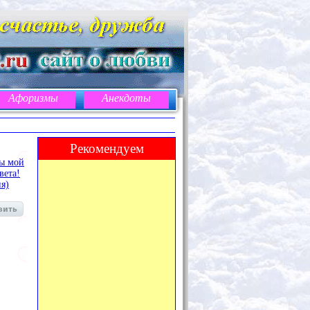
Афоризмы
Анекдоты
Рекомендуем
ты мой
вета!
ня)