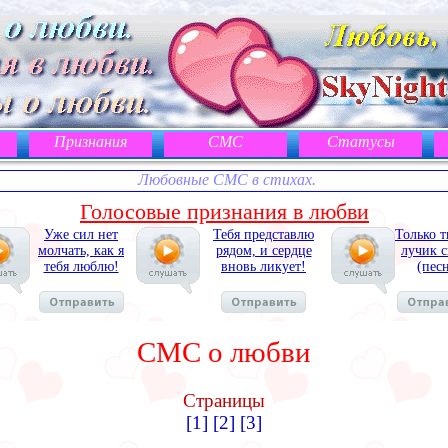
Признания
СМС
Статусы
Любовные СМС в стихах.
Голосовые признания в любви
Уже сил нет
Тебя представлю
Только 
молчать, как я
рядом, и сердце
лучик с
тебя люблю!
вновь ликует!
(пес
СМС о любви
Страницы
[1]
[2]
[3]