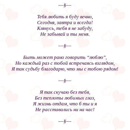
––§––
Тебя любить я буду вечно,
Сегодня, завтра и всегда!
Клянусь, тебя я не забуду,
Не забывай и ты меня.
––§––
Быть может рано говорить “люблю”,
Но каждый раз с тобой встречаясь взглядом,
Я так судьбу благодарю, что мы с тобою рядом!
––§––
Я так скучаю без тебя,
Без теплоты любимых глаз,
Я жизнь отдам, что б ты и я
Не расставались ни на час!
––§––