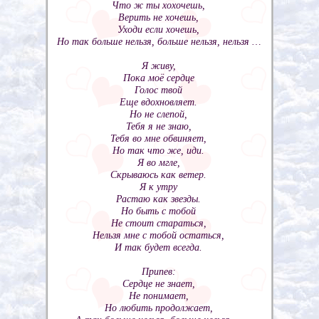
Что ж ты хохочешь,
Верить не хочешь,
Уходи если хочешь,
Но так больше нельзя, больше нельзя, нельзя …
Я живу,
Пока моё сердце
Голос твой
Еще вдохновляет.
Но не слепой,
Тебя я не знаю,
Тебя во мне обвиняет,
Но так что же, иди.
Я во мгле,
Скрываюсь как ветер.
Я к утру
Растаю как звезды.
Но быть с тобой
Не стоит стараться,
Нельзя мне с тобой остаться,
И так будет всегда.
Припев:
Сердце не знает,
Не понимает,
Но любить продолжает,