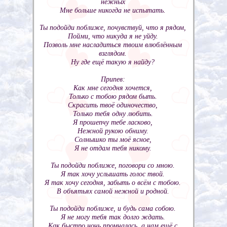
нежных
Мне больше никогда не испытать.
Ты подойди поближе, почувствуй, что я рядом,
Пойми, что никуда я не уйду.
Позволь мне насладиться твоим влюблённым
взглядом.
Ну где ещё такую я найду?
Припев:
Как мне сегодня хочется,
Только с тобою рядом быть.
Скрасить твоё одиночество,
Только тебя одну любить.
Я прошепчу тебе ласково,
Нежной рукою обниму.
Солнышко ты моё ясное,
Я не отдам тебя никому.
Ты подойди поближе, поговори со мною.
Я так хочу услышать голос твой.
Я так хочу сегодня, забыть о всём с тобою.
В объятьях самой нежной и родной.
Ты подойди поближе, и будь сама собою.
Я не могу тебя так долго ждать.
Как быстро ночь промчалась, а нам ещё с