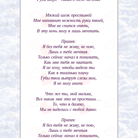
Мягкий шелк простыней
Мне напомнит нежность руки твоей,
Мне не спится опять,
В эту ночь могу я лишь мечтать.
Припев:
Я без тебя не живу, не пою,
Лишь о тебе мечтая.
Только сейчас начал я понимать,
Как мне тебя не хватает.
Я не хочу, чтобы видела ты
Как я тихонько плачу.
Губы твои вытрут слезы мои,
Я не могу иначе.
Что же ты, мой малыш,
Все никак мне это не простишь …
То, что я далеко,
Мы не виделись с тобой давно.
Припев:
Я без тебя не живу, не пою,
Лишь о тебе мечтая.
Только сейчас начал я понимать,