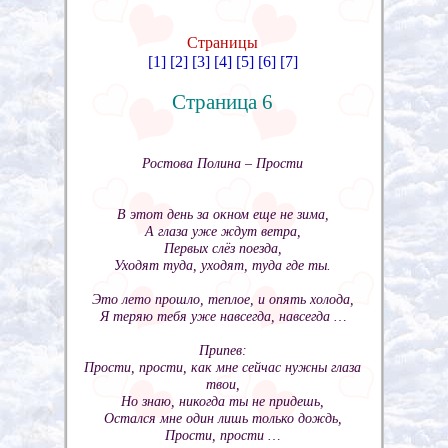
Страницы
[1]
[2]
[3]
[4]
[5]
[6]
[7]
Страница 6
Ростова Полина – Прости
В этот день за окном еще не зима,
А глаза уже ждут ветра,
Первых слёз поезда,
Уходят туда, уходят, туда где ты.
Это лето прошло, теплое, и опять холода,
Я теряю тебя уже навсегда, навсегда …
Припев:
Прости, прости, как мне сейчас нужны глаза
твои,
Но знаю, никогда ты не придешь,
Остался мне один лишь только дождь,
Прости, прости …