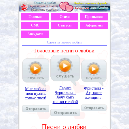
Главная
Стихи
Признания
СМС
Статусы
Афоризмы
Анекдоты
Слова из песен о любви.
Голосовые песни о любви
Лариса
Фристайл -
Мне любовь
Черникова -
Ах, какая
твоя нужна,
Хочу быть
женщина!
только твоя!
только с тобой
Песни о любви