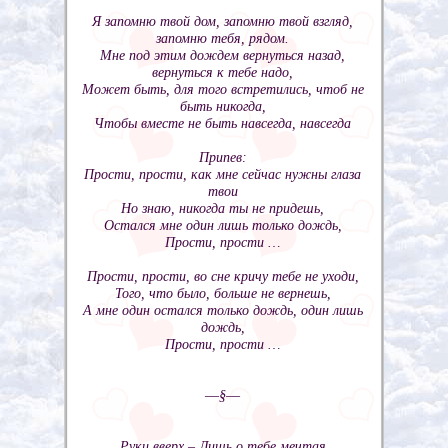
Я запомню твой дом, запомню твой взгляд,
запомню тебя, рядом.
Мне под этим дождем вернуться назад,
вернуться к тебе надо,
Может быть, для того встретились, чтоб не
быть никогда,
Чтобы вместе не быть навсегда, навсегда
Припев:
Прости, прости, как мне сейчас нужны глаза
твои
Но знаю, никогда ты не придешь,
Остался мне один лишь только дождь,
Прости, прости …
Прости, прости, во сне кричу тебе не уходи,
Того, что было, больше не вернешь,
А мне один остался только дождь, один лишь
дождь,
Прости, прости …
––§––
Руки вверх – Лишь о тебе мечтая