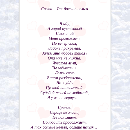
Света – Так больше нельзя
Я иду,
А город пустынный
Невзначай
Меня провожает.
Но вечер спал,
Ладонь прикрывая.
Зачем мне любовь такая?
Она мне не нужна.
Чувства лгут,
Ты забываешь.
Ложь свою
Вином разбавляешь,
Но я уйду
Пустой пантомимой,
Судьбой твоей не любимой,
Я уже не вернусь …
Припев:
Сердце не знает,
Не понимает,
Но любить продолжает,
А так больше нельзя, больше нельзя …