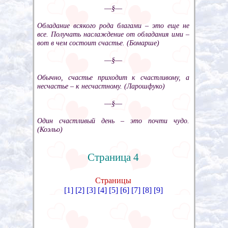
––§––
Обладание всякого рода благами – это еще не
все. Получать наслаждение от обладания ими –
вот в чем состоит счастье. (Бомарше)
––§––
Обычно, счастье приходит к счастливому, а
несчастье – к несчастному. (Ларошфуко)
––§––
Один счастливый день – это почти чудо.
(Коэльо)
Страница 4
Страницы
[1]
[2]
[3]
[4]
[5]
[6]
[7]
[8]
[9]