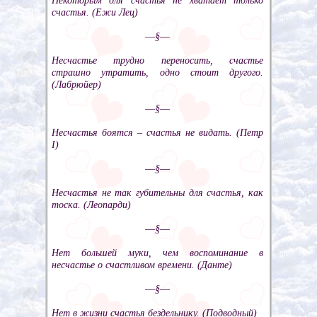
Некоторым для счастья не хватает только
счастья. (Ежи Лец)
––§––
Несчастье трудно переносить, счастье
страшно утратить, одно стоит другого.
(Лабрюйер)
––§––
Несчастья боятся – счастья не видать. (Петр
I)
––§––
Несчастья не так губительны для счастья, как
тоска. (Леопарди)
––§––
Нет большей муки, чем воспоминание в
несчастье о счастливом времени. (Данте)
––§––
Нет в жизни счастья бездельнику. (Подводный)