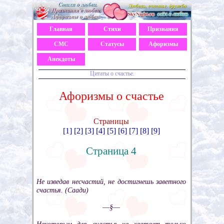
Главная
Стихи
Признания
СМС
Статусы
Афоризмы
Анекдоты
Цитаты о счастье.
Афоризмы о счастье
Страницы
[1]
[2]
[3]
[4]
[5]
[6]
[7]
[8]
[9]
Страница 4
Не изведав несчастий, не достигнешь заветного
счастья. (Саади)
––§––