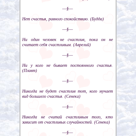
––§––
Нет счастья, равного спокойствию. (Будда)
––§––
Ни один человек не счастлив, пока он не
считает себя счастливым. (Аврелий)
––§––
Ни у кого не бывает постоянного счастья.
(Плавт)
––§––
Никогда не будет счастлив тот, кого мучает
вид большего счастья. (Сенека)
––§––
Никогда не считай счастливым того, кто
зависит от счастливых случайностей. (Сенека)
––§––